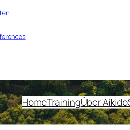
nten
eferences
Home
Training
Über Aikido