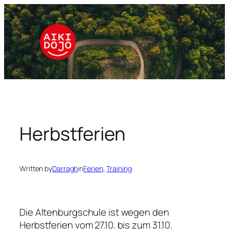
Skip
to
content
Herbstferien
Written by
Darragh
in
Ferien
, 
Training
Die Altenburgschule ist wegen den
Herbstferien vom 27.10. bis zum 31.10.