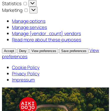
Statistics
Statistics
Marketing
Marketing
Manage options
Manage services
Manage {vendor_count} vendors
Read more about these purposes
View
Accept
Deny
View preferences
Save preferences
preferences
Cookie Policy
Privacy Policy
Impressum
Skip
to
content