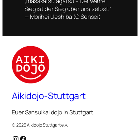
„masakatsu agatsu – Der wahre
Sieg ist der Sieg über uns selbst.“
— Morihei Ueshiba (O Sensei)
Aikidojo-Stuttgart
Euer Sansuikai dojo in Stuttgart
© 2025 Aikidojo Stuttgart e.V.
Instagram
Facebook