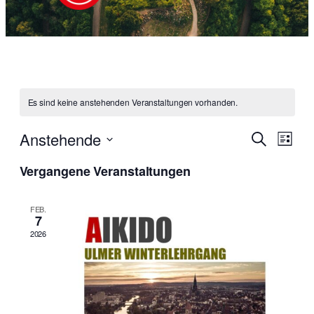
Es sind keine anstehenden Veranstaltungen vorhanden.
Verans
Vera
Anstehende
Suche
Liste
Ansi
Suche
Datum
Navi
Vergangene Veranstaltungen
wählen.
und
Ansich
FEB.
7
Naviga
2026