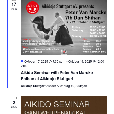
17
2025
Hervorgehoben
Oktober 17, 2025 @ 7:30 p.m.
–
Oktober 19, 2025 @ 12:00
p.m.
Aikido Seminar with Peter Van Marcke
Shihan at Aikidojo Stuttgart
Aikidojo Stuttgart
Auf der Altenburg 10, Stuttgart
JULI
2
2025