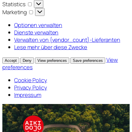
Statistics
Statistics
Marketing
Marketing
Optionen verwalten
Dienste verwalten
Verwalten von {vendor_count}-Lieferanten
Lese mehr über diese Zwecke
View
Accept
Deny
View preferences
Save preferences
preferences
Cookie Policy
Privacy Policy
Impressum
Zum
Inhalt
springen